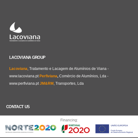
LACOVIANA GROUP
Lacoviana
, Tratamento e Lacagem de Alumínios de Viana -
www.lacoviana.pt
Perfiviana
,
Comércio de Alumínios, Lda -
www.perfiviana.pt
JM&RM
, Transportes, Lda
CONTACT US
Zona Industrial - II Fase - 4935 - 232 Neiva - Viana do Castelo
Financing:
Portugal
+351 258 350 520