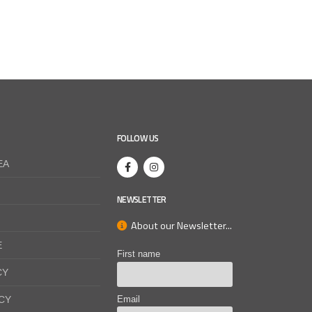
FOLLOW US
EA
NEWSLETTER
About our Newsletter...
E
First name
CY
CY
Email