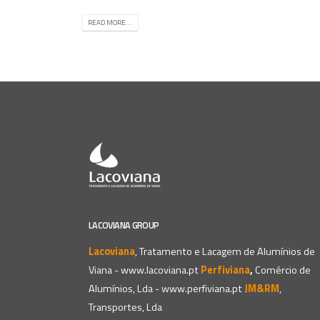
READ MORE...
LACOVIANA GROUP
Lacoviana
, Tratamento e Lacagem de Alumínios de
Viana -
www.lacoviana.pt
Perfiviana
,
Comércio de
Alumínios, Lda -
www.perfiviana.pt
JM&RM
,
Transportes, Lda