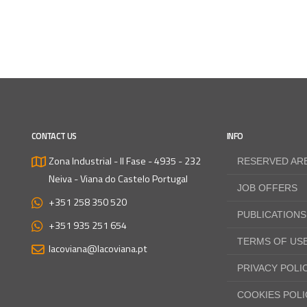
CONTACT US
INFO
Zona Industrial - II Fase - 4935 - 232
RESERVED AR
Neiva - Viana do Castelo
Portugal
JOB OFFERS
+351 258 350 520
PUBLICATIONS
+351 935 251 654
TERMS OF US
lacoviana@lacoviana.pt
PRIVACY POLI
COOKIES POLI