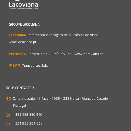
GROUPE LACOVIANA
Lacoviana
, Tratamento e Lacagem de Alumínios de Viana -
www.lacoviana.pt
Perfiviana
,
Comércio de Alumínios, Lda -
www.perfiviana.pt
JM&RM
, Transportes, Lda
NOUS CONTACTER
Zona Industrial - II Fase - 4935 - 232 Neiva - Viana do Castelo
Portugal
+351 258 350 520
+351 935 251 654