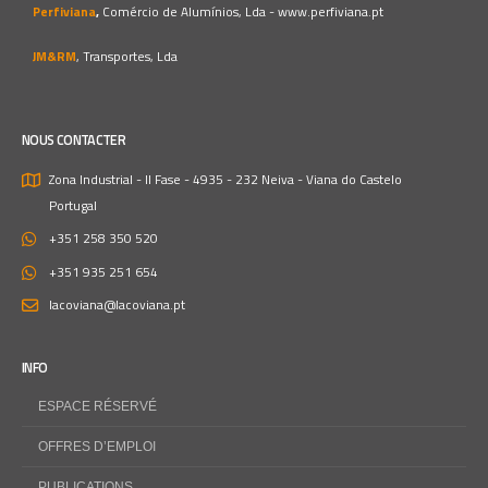
Perfiviana
,
Comércio de Alumínios, Lda -
www.perfiviana.pt
JM&RM
, Transportes, Lda
NOUS CONTACTER
Zona Industrial - II Fase - 4935 - 232 Neiva - Viana do Castelo
Portugal
+351 258 350 520
+351 935 251 654
lacoviana@lacoviana.pt
INFO
ESPACE RÉSERVÉ
OFFRES D’EMPLOI
PUBLICATIONS