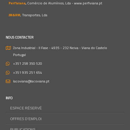
Perfiviana
,
Comércio de Alumínios, Lda -
www.perfiviana.pt
JM&RM
, Transportes, Lda
NOUS CONTACTER
Zona Industrial - II Fase - 4935 - 232 Neiva - Viana do Castelo
Portugal
+351 258 350 520
+351 935 251 654
lacoviana@lacoviana.pt
INFO
ESPACE RÉSERVÉ
OFFRES D’EMPLOI
PUBLICATIONS