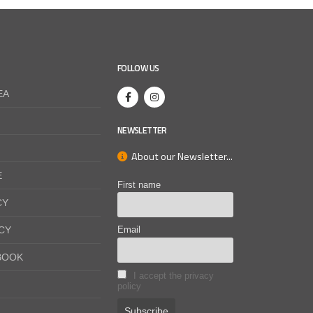
FOLLOW US
EA
NEWSLETTER
About our Newsletter...
E
First name
CY
CY
Email
BOOK
I accept the privacy
policy