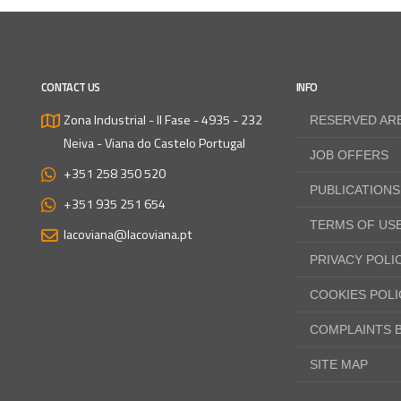
CONTACT US
INFO
Zona Industrial - II Fase - 4935 - 232
RESERVED AR
Neiva - Viana do Castelo
Portugal
JOB OFFERS
+351 258 350 520
PUBLICATIONS
+351 935 251 654
TERMS OF US
lacoviana@lacoviana.pt
PRIVACY POLI
COOKIES POLI
COMPLAINTS 
SITE MAP