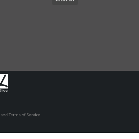
and
Terms of Service
.