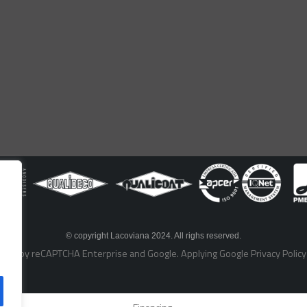
© copyright Lacoviana 2024. All righs reserved.
ected by reCAPTCHA Enterprise and Google. Applying Google
Privacy Policy