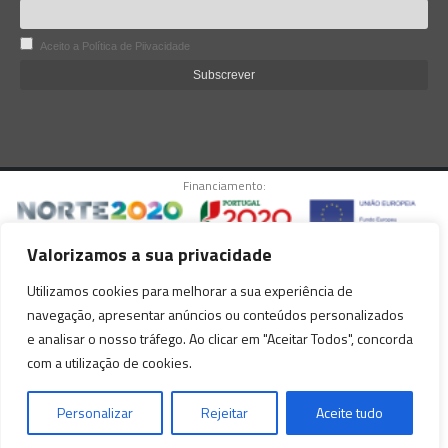
Aceito a Política de Piivacidade
Financiamento:
Valorizamos a sua privacidade
© copyright Lacoviana 2025. Todos os direitos reservados.
Utilizamos cookies para melhorar a sua experiência de
Este website está protegido pelo reCAPTCHA Enterprise e pelo Google.
navegação, apresentar anúncios ou conteúdos personalizados
Aplicam-se a
Política de Privacidade
e os
Termos de Serviço
do Google.
e analisar o nosso tráfego. Ao clicar em "Aceitar Todos", concorda
com a utilização de cookies.
Personalizar
Rejeitar
Aceite tudo