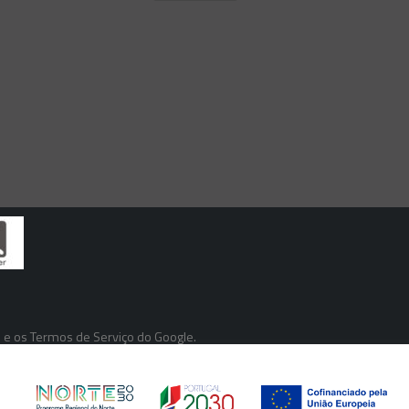
e
e os
Termos de Serviço
do Google.