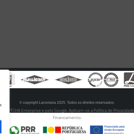
© copyright Lacoviana 2025. Todos os direitos reservados.
a
 reCAPTCHA Enterprise e pelo Google. Aplicam-se a
Política de Privacidad
Financiamento: