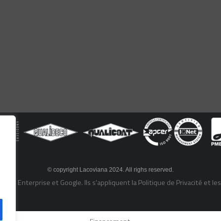
© copyright Lacoviana 2024. All righs reserved.
TCHA Enterprise et Google. Ils s'appliquent la
Politique de Privacité
et le