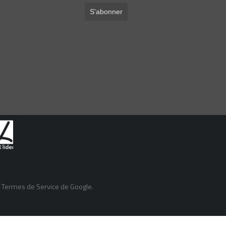
s
Termes de Service
de Google.