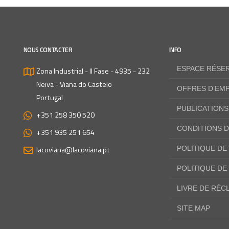
NOUS CONTACTER
INFO
ESPACE RÉSE
Zona Industrial - II Fase - 4935 - 232
Neiva - Viana do Castelo
OFFRES D’EMP
Portugal
PUBLICATIONS
+351 258 350 520
CONDITIONS D
+351 935 251 654
lacoviana@lacoviana.pt
POLITIQUE DE
POLITIQUE DE
LIVRE DE RÉC
SITE MAP