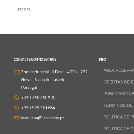
LEER MÁS...
CONTACTE CON NOSOTROS
INFO
ÁREA RESERV
Zona Industrial - II Fase - 4935 - 232
Neiva - Viana do Castelo
OFERTAS DE 
Portugal
PUBLICACION
+351 258 350 520
TERMINOS DE
+351 935 251 654
lacoviana@lacoviana.pt
POLÍTICA DE 
POLITICA DE 