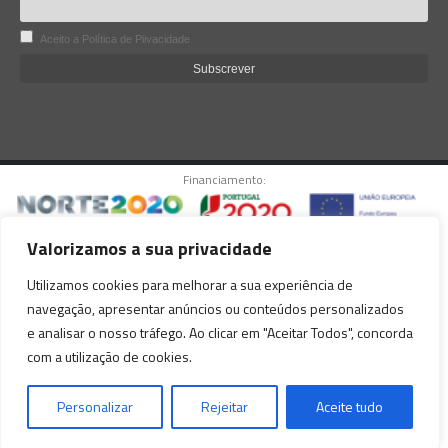
Aceito a Política de Piivacidade
Financiamento:
Valorizamos a sua privacidade
© copyright Lacoviana 2025. Todos os direitos reservados.
Utilizamos cookies para melhorar a sua experiência de
Este website está protegido pelo reCAPTCHA Enterprise e pelo Google.
navegação, apresentar anúncios ou conteúdos personalizados
Aplicam-se a
Política de Privacidade
e os
Termos de Serviço
do Google.
e analisar o nosso tráfego. Ao clicar em "Aceitar Todos", concorda
com a utilização de cookies.
Personalizar
Rejeitar
Aceite tudo