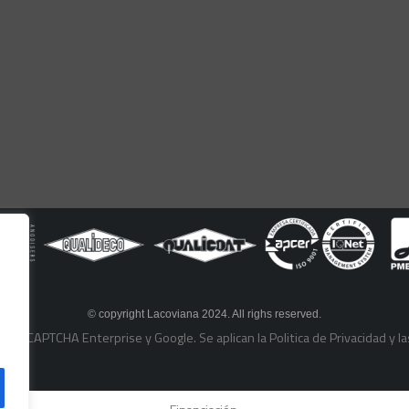
© copyright Lacoviana 2024. All righs reserved.
or reCAPTCHA Enterprise y Google. Se aplican la
Politica de Privacidad
y l