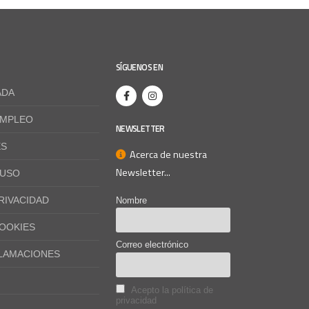
SÍGUENOS EN
ADA
EMPLEO
NEWSLETTER
ES
Acerca de nuestra
Newsletter...
 USO
PRIVACIDAD
Nombre
COOKIES
Correo electrónico
CLAMACIONES
Acepto la política de
privacidad