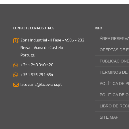
CONTACTE CON NOSOTROS
INFO
ÁREA RESERV
Zona Industrial - II Fase - 4935 - 232
Neiva - Viana do Castelo
OFERTAS DE 
Portugal
PUBLICACION
+351 258 350 520
TERMINOS DE
+351 935 251 654
lacoviana@lacoviana.pt
POLÍTICA DE 
POLITICA DE 
LIBRO DE RE
SITE MAP