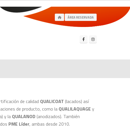
ÁREA RESERVADA
ificación de calidad
QUALICOAT
(lacados) así
caciones de producto, como la
QUALILAQUAGE
y
) y la
QUALANOD
(anodizados). También
ados
PME Líder
, ambas desde 2010.