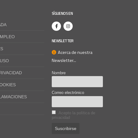
SÍGUENOS EN
ADA
EMPLEO
NEWSLETTER
ES
Acerca de nuestra
Newsletter...
 USO
PRIVACIDAD
Nombre
COOKIES
Correo electrónico
CLAMACIONES
Acepto la política de
privacidad