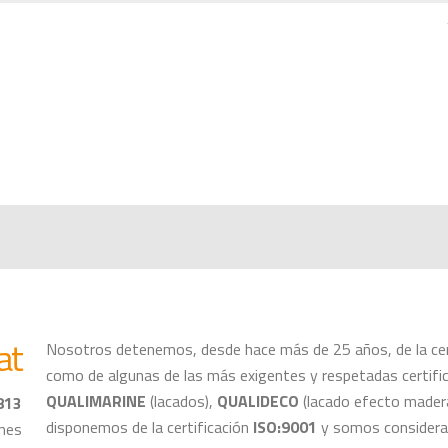
at
Nosotros detenemos, desde hace más de 25 años, de la cert
como de algunas de las más exigentes y respetadas certifi
QUALIMARINE
(lacados),
QUALIDECO
(lacado efecto madera
813
disponemos de la certificación
ISO:9001
y somos consider
ones