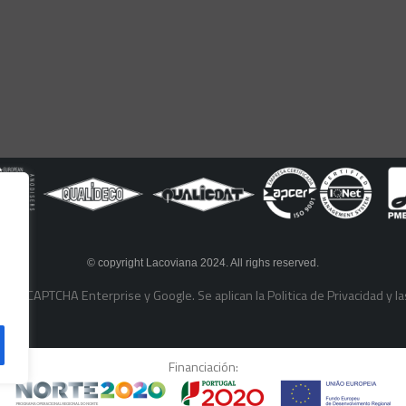
© copyright Lacoviana 2024. All righs reserved.
or reCAPTCHA Enterprise y Google. Se aplican la
Politica de Privacidad
y l
Financiación: