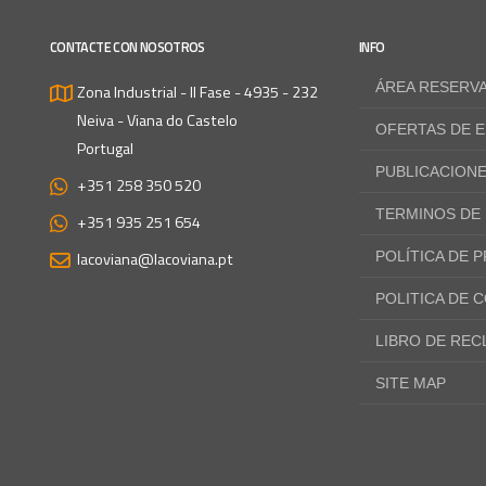
CONTACTE CON NOSOTROS
INFO
ÁREA RESERV
Zona Industrial - II Fase - 4935 - 232
Neiva - Viana do Castelo
OFERTAS DE 
Portugal
PUBLICACION
+351 258 350 520
TERMINOS DE
+351 935 251 654
lacoviana@lacoviana.pt
POLÍTICA DE 
POLITICA DE 
LIBRO DE RE
SITE MAP