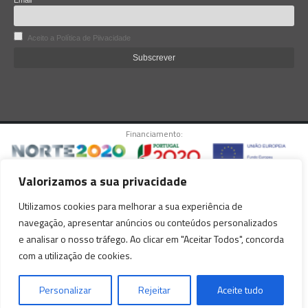
Aceito a Política de Piivacidade
Financiamento:
Valorizamos a sua privacidade
© copyright Lacoviana 2025. Todos os direitos reservados.
Utilizamos cookies para melhorar a sua experiência de
Este website está protegido pelo reCAPTCHA Enterprise e pelo Google.
navegação, apresentar anúncios ou conteúdos personalizados
Aplicam-se a
Política de Privacidade
e os
Termos de Serviço
do Google.
e analisar o nosso tráfego. Ao clicar em "Aceitar Todos", concorda
com a utilização de cookies.
Personalizar
Rejeitar
Aceite tudo